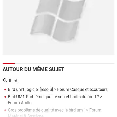
AUTOUR DU MÊME SUJET
Jbird
Bird um1 logiciel
[résolu] >
Forum Casque et écouteurs
Bird-UM1 Problème qualité son et bruits de fond ?
>
Forum Audio
Gros problème de qualité avec le bird um1
>
Forum
Matériel & Système