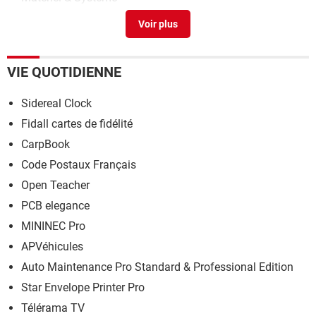
Bird um1 driver
>
Forum Casque et écouteurs
Micro (BIRD UM-1) plus detecté
>
Forum Casque et
écouteurs
VIE QUOTIDIENNE
Sidereal Clock
Fidall cartes de fidélité
CarpBook
Code Postaux Français
Open Teacher
PCB elegance
MININEC Pro
APVéhicules
Auto Maintenance Pro Standard & Professional Edition
Star Envelope Printer Pro
Télérama TV