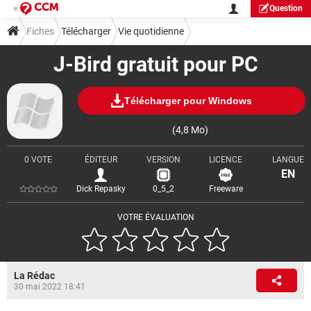
Question
Fiches
Télécharger
Vie quotidienne
J-Bird gratuit pour PC
Télécharger pour Windows
(4,8 Mo)
0 VOTE
ÉDITEUR
VERSION
LICENCE
LANGUE
EN
Dick Repasky
0_5_2
Freeware
VOTRE ÉVALUATION
La Rédac
30 mai 2022 18:41