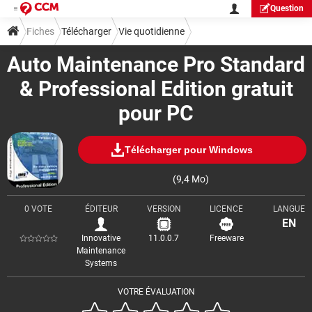
Question
Fiches
Télécharger
Vie quotidienne
Auto Maintenance Pro Standard
& Professional Edition gratuit
pour PC
Télécharger pour Windows
(9,4 Mo)
0 VOTE
ÉDITEUR
VERSION
LICENCE
LANGUE
EN
Innovative
11.0.0.7
Freeware
Maintenance
Systems
VOTRE ÉVALUATION