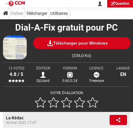
Question
Fiches
Télécharger
Utilitaires
Dial-A-Fix gratuit pour PC
Télécharger pour Windows
(336,0 Ko)
12 VOTES
ÉDITEUR
VERSION
LICENCE
LANGUE
4.8 / 5
EN
DjLizard
0.60.0.24
Freeware
VOTRE ÉVALUATION
La Rédac
30 mai 2022 17:47