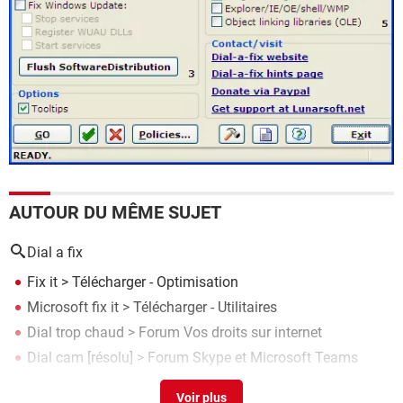
AUTOUR DU MÊME SUJET
Dial a fix
Fix it
> Télécharger - Optimisation
Microsoft fix it
> Télécharger - Utilitaires
Dial trop chaud
>
Forum Vos droits sur internet
Dial cam
[résolu] >
Forum Skype et Microsoft Teams
Site chaud contact
>
Forum Consommation & Internet