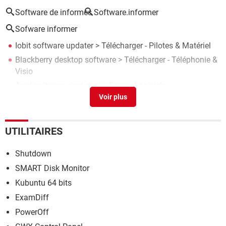
Software de informes
Software.informer
Sofware informer
Iobit software updater
> Télécharger - Pilotes & Matériel
Blackberry desktop software
> Télécharger - Téléphonie &
Visio
Amd software c'est quoi
>
Forum Logiciels
Software updater
> Télécharger - Optimisation
AMD Radeon Software
>
Forum Pilotes (drivers)
UTILITAIRES
Shutdown
SMART Disk Monitor
Kubuntu 64 bits
ExamDiff
PowerOff