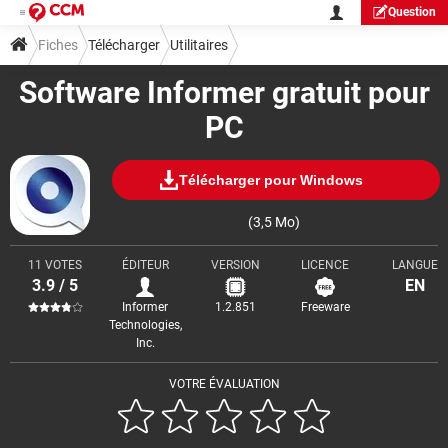
Question
Fiches
Télécharger
Utilitaires
Software Informer gratuit pour
PC
Télécharger pour Windows
(3,5 Mo)
11 VOTES
ÉDITEUR
VERSION
LICENCE
LANGUE
3.9 / 5
EN
Informer
1.2.851
Freeware
Technologies,
Inc.
VOTRE ÉVALUATION