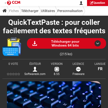
Question
Fiches
Télécharger
Utilitaires
Personnalisation
QuickTextPaste : pour coller
facilement des textes fréquents
Télécharger pour
Windows 64 bits
(215 ko)
0 VOTE
ÉDITEUR
VERSION
LICENCE
LANGUE
FR
Softwareok.com
8.55
Freeware