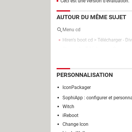
Ceci est une version d’évaluation.
AUTOUR DU MÊME SUJET
Menu cd
Hiren's boot cd
> Télécharger - Dive
Clone cd
> Télécharger - Gravure
PERSONNALISATION
IconPackager
SophiApp : configurer et person
Witch
iReboot
Change Icon