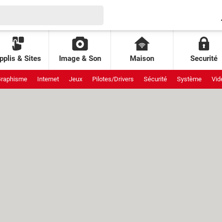
pplis & Sites
Image & Son
Maison
Securité
raphisme
Internet
Jeux
Pilotes/Drivers
Sécurité
Système
Vid