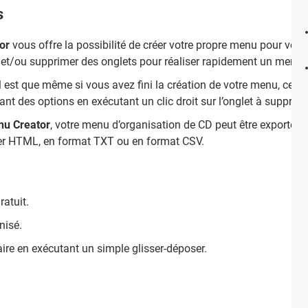
s
or
vous offre la possibilité de créer votre propre menu pour vos
er et/ou supprimer des onglets pour réaliser rapidement un menu 
l est que même si vous avez fini la création de votre menu, celui-
nt des options en exécutant un clic droit sur l’onglet à supprim
nu Creator
, votre menu d’organisation de CD peut être exporté gr
ier HTML, en format TXT ou en format CSV.
ratuit.
nisé.
aire en exécutant un simple glisser-déposer.