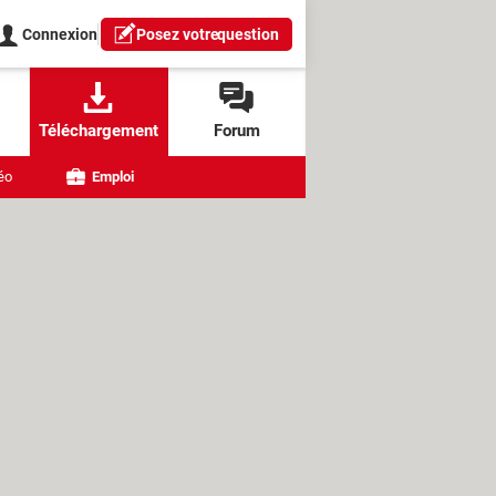
Connexion
Posez votre
question
Téléchargement
Forum
éo
Emploi