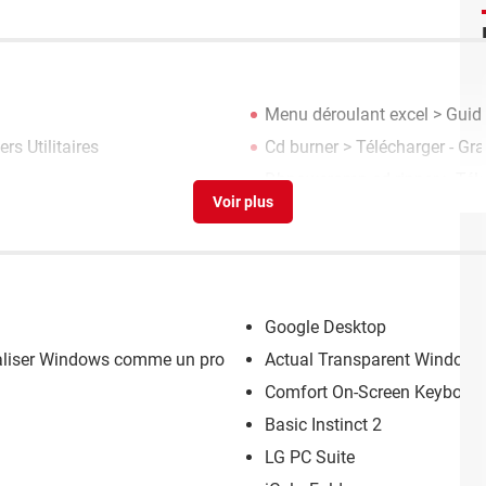
Menu déroulant excel
> Guid
rs Utilitaires
Cd burner
> Télécharger - Gr
Dbpoweramp cd ripper
> Télé
Google Desktop
naliser Windows comme un pro
Actual Transparent Window
Comfort On-Screen Keyboard
Basic Instinct 2
LG PC Suite