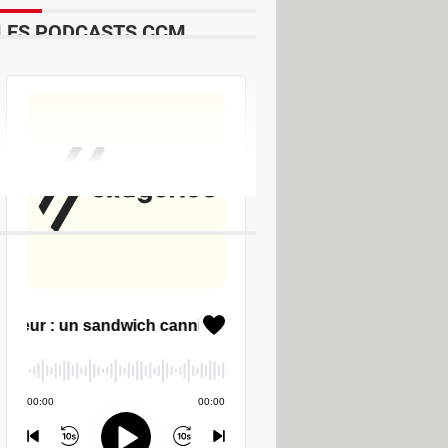
LES PODCASTS CCM
e
avure
charger - Lecture & Playlists
 Pro