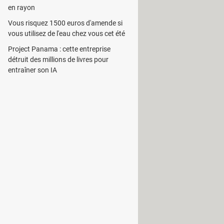
en rayon
Vous risquez 1500 euros d'amende si
 compilations en CD. Très simple,
vous utilisez de l'eau chez vous cet été
CD.
Project Panama : cette entreprise
détruit des millions de livres pour
ci est toujours susceptible d’être
entraîner son IA
er ou pour créer un nouveau.
âce à l’outil de génération qui vous