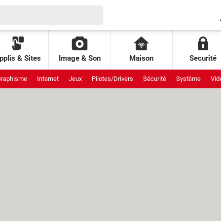
pplis & Sites
Image & Son
Maison
Securité
raphisme
Internet
Jeux
Pilotes/Drivers
Sécurité
Système
Vid