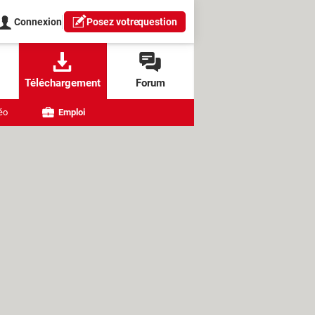
Connexion
Posez votre
question
Téléchargement
Forum
éo
Emploi