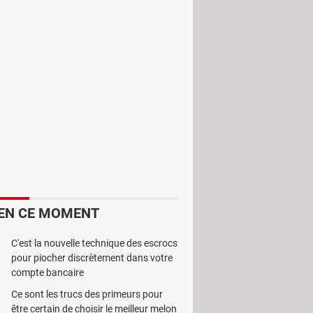
vant, grâce à ce logiciel, vous
lement. Il est totalement
 et effectuent des transitions de vos
erne l’écran de veille, vous pouvez
e de photo, une rotation d’un cube,
EN CE MOMENT
C'est la nouvelle technique des escrocs
pour piocher discrètement dans votre
compte bancaire
Ce sont les trucs des primeurs pour
être certain de choisir le meilleur melon