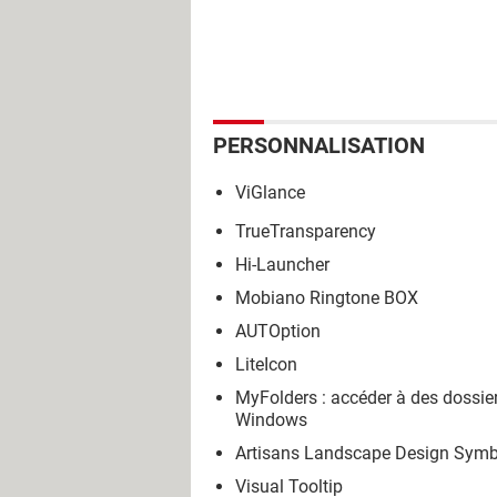
PERSONNALISATION
ViGlance
TrueTransparency
Hi-Launcher
Mobiano Ringtone BOX
AUTOption
LiteIcon
MyFolders : accéder à des dossier
Windows
Artisans Landscape Design Sym
Visual Tooltip