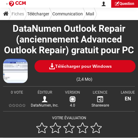
Question
Fiches
Télécharger
Communication
Mail
DataNumen Outlook Repair
(anciennement Advanced
Outlook Repair) gratuit pour PC
Télécharger pour Windows
(2,4 Mo)
0 VOTE
ÉDITEUR
VERSION
LICENCE
LANGUE
EN
DataNumen, Inc.
4.0
Shareware
VOTRE ÉVALUATION