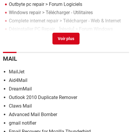
Outbyte pc repair
>
Forum Logiciels
Windows repair
> Télécharger - Utilitaires
Complete internet repair
> Télécharger - Web & Internet
Désinstaller PC Repair...
[résolu] >
Forum Windows
Sfc /scannow repair
> Guide
MAIL
MailJet
Aid4Mail
DreamMail
Outlook 2010 Duplicate Remover
Claws Mail
Advanced Mail Bomber
gmail notifier
Email Recovery for Mozilla Thunderbird