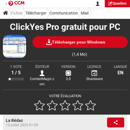
Question
Fiches
Télécharger
Communication
Mail
ClickYes Pro gratuit pour PC
Télécharger pour Windows
(1,4 Mo)
1 VOTE
ÉDITEUR
VERSION
LICENCE
LANGUE
1 / 5
EN
ContextMagic.c
3.0
Shareware
om
VOTRE ÉVALUATION
La Rédac
15 juillet 2025 01:55