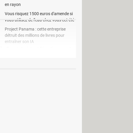
en rayon
Vous risquez 1500 euros d'amende si
vous utilisez de l'eau chez vous cet été
Project Panama : cette entreprise
détruit des millions de livres pour
entraîner son IA
u] >
Forum Loisirs / Divertissements
t Outlook