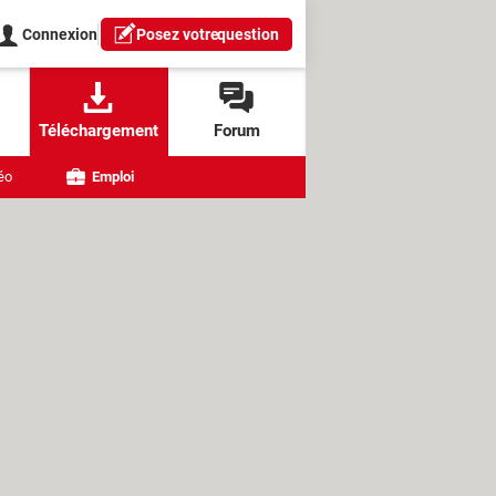
Connexion
Posez votre
question
Téléchargement
Forum
éo
Emploi