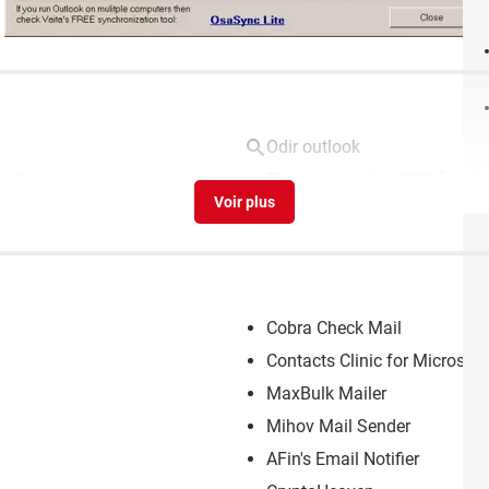
Odir outlook
odir)
Thermostat xh-w3002
[résol
Cobra Check Mail
Contacts Clinic for Microsof
MaxBulk Mailer
Mihov Mail Sender
AFin's Email Notifier