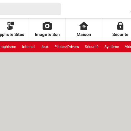
pplis & Sites
Image & Son
Maison
Securité
raphisme
Internet
Jeux
Pilotes/Drivers
Sécurité
Système
Vid