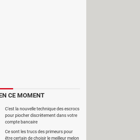
 et simple, il permet de supprimer
r un dossier et de cliquer sur le
ouvés.
EN CE MOMENT
C'est la nouvelle technique des escrocs
pour piocher discrètement dans votre
compte bancaire
Ce sont les trucs des primeurs pour
être certain de choisir le meilleur melon