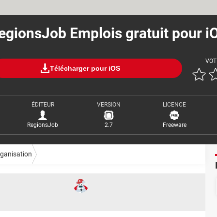
egionsJob Emplois gratuit pour i
VOT
Télécharger pour iOS
ÉDITEUR
VERSION
LICENCE
RegionsJob
2.7
Freeware
ganisation