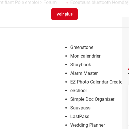
ntifiant Pôle emploi
>
Forum
Ecouteurs bluetooth Homday
Greenstone
Mon calendrier
Storybook
Alarm Master
EZ Photo Calendar Creator
eSchool
Simple Doc Organizer
Sauvpass
LastPass
Wedding Planner