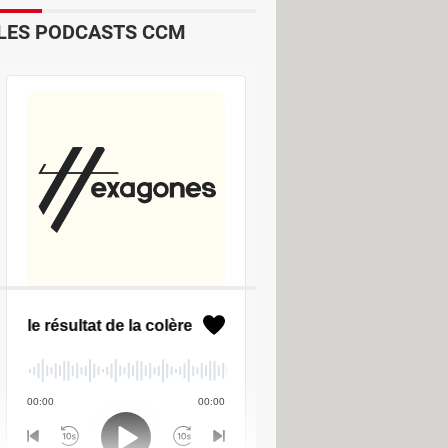
 à chaque fois qu'une nouvelle offre
LES PODCASTS CCM
r le poste s'il l'intéresse.
F : trouver un mode d'emploi
>
ntififiants demandeur d'emploi
>