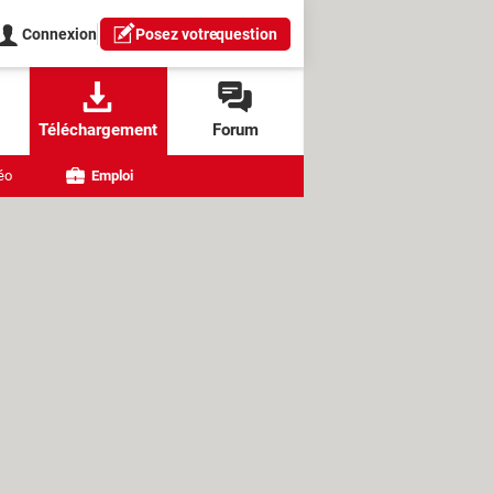
Connexion
Posez votre
question
Téléchargement
Forum
éo
Emploi