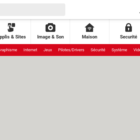
pplis & Sites
Image & Son
Maison
Securité
raphisme
Internet
Jeux
Pilotes/Drivers
Sécurité
Système
Vid