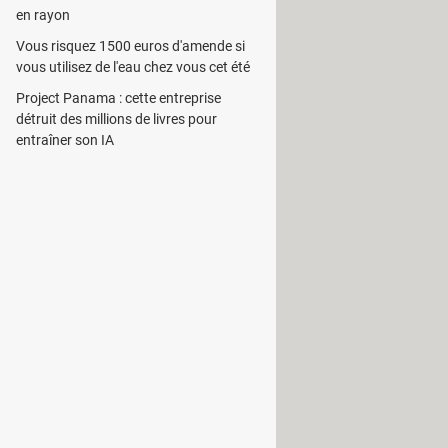
en rayon
Vous risquez 1500 euros d'amende si
vous utilisez de l'eau chez vous cet été
Project Panama : cette entreprise
détruit des millions de livres pour
entraîner son IA
fficher toutes les offres d'emplois
 localité pour la recherche.
pécifique, les offres d'emploi
once. Pour ce faire, il lui suffit de
stuler.