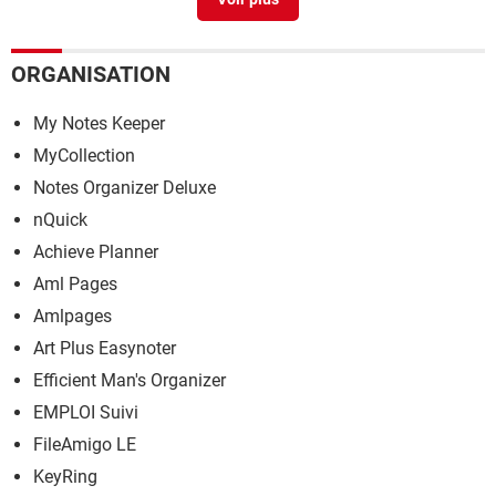
Microsoft Money 2005 : gratuit et fonctionnel sous
Windows 10 et 11
> Télécharger - Comptabilité &
Facturation
ORGANISATION
Les meilleurs logiciels gratuits de sauvegarde pour
Windows
> Guide
My Notes Keeper
MyCollection
Notes Organizer Deluxe
nQuick
Achieve Planner
Aml Pages
Amlpages
Art Plus Easynoter
Efficient Man's Organizer
EMPLOI Suivi
FileAmigo LE
KeyRing