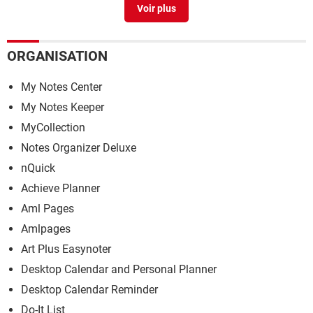
Microsoft Money 2005 : gratuit et fonctionnel sous
Windows 10 et 11
> Télécharger - Comptabilité &
Facturation
ORGANISATION
Montage vidéo gratuit : les meilleurs logiciels pour
Windows
> Guide
My Notes Center
My Notes Keeper
MyCollection
Notes Organizer Deluxe
nQuick
Achieve Planner
Aml Pages
Amlpages
Art Plus Easynoter
Desktop Calendar and Personal Planner
Desktop Calendar Reminder
Do-It List