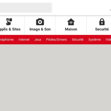
pplis & Sites
Image & Son
Maison
Securité
raphisme
Internet
Jeux
Pilotes/Drivers
Sécurité
Système
Vid