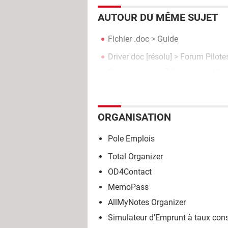
AUTOUR DU MÊME SUJET
Fichier .doc
> Guide
Driver doc
[résolu] >
Forum Pilotes
Simple comic
> Télécharger - Vie
ORGANISATION
Pole Emplois
Total Organizer
OD4Contact
MemoPass
AllMyNotes Organizer
Simulateur d'Emprunt à taux con