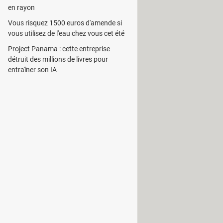
logiciel tiers. Il est doté d'un
en rayon
Vous risquez 1500 euros d'amende si
vous utilisez de l'eau chez vous cet été
nterface principale sous forme de
Project Panama : cette entreprise
collection.
détruit des millions de livres pour
entraîner son IA
ar le répertoire. Il suffit pour cela
ux personnes autorisées. Lors de
le
mot de passe
.