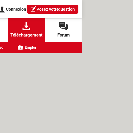
Connexion
Posez votre
question
Téléchargement
Forum
éo
Emploi