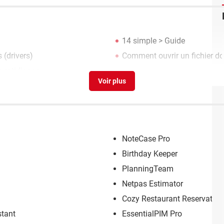
14 simple
> Guide
 (drivers)
Comment ouvrir un fichier do
 quotidienne
NoteCase Pro
Birthday Keeper
PlanningTeam
Netpas Estimator
Cozy Restaurant Reservation
stant
EssentialPIM Pro