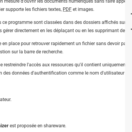
n mesure d'ouvrir les documents numériques sans faire appel à un 
ier supporte les fichiers textes,
PDF
et images.
 ce programme sont classées dans des dossiers affichés sur l'i
les gérer directement en les déplaçant ou en les supprimant de la 
 en place pour retrouver rapidement un fichier sans devoir passer p
stion sur la barre de recherche.
restreindre l'accès aux ressources qu'il contient uniquement a
n des données d'authentification comme le nom d'utilisateur et 
ateur.
izer
est proposée en shareware.