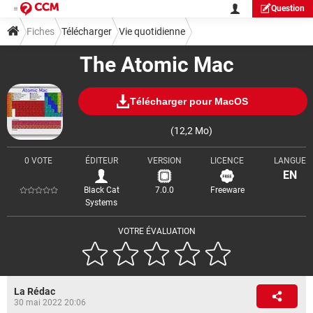
Question
Fiches
Télécharger
Vie quotidienne
The Atomic Mac
Télécharger pour MacOS
(12,2 Mo)
0 VOTE
ÉDITEUR
VERSION
LICENCE
LANGUE
EN
Black Cat
7.0.0
Freeware
Systems
VOTRE ÉVALUATION
La Rédac
30 mai 2022 20:06