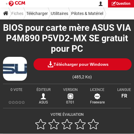
Question
Fiches
Télécharger
Utilitaires
Pilotes & Matériel
BIOS pour carte mère ASUS VIA
P4M890 P5VD2-MX SE gratuit
pour PC
Télécharger pour Windows
(485,2 Ko)
0 VOTE
ÉDITEUR
VERSION
LICENCE
LANGUE
FR
ASUS
0701
Freeware
VOTRE ÉVALUATION