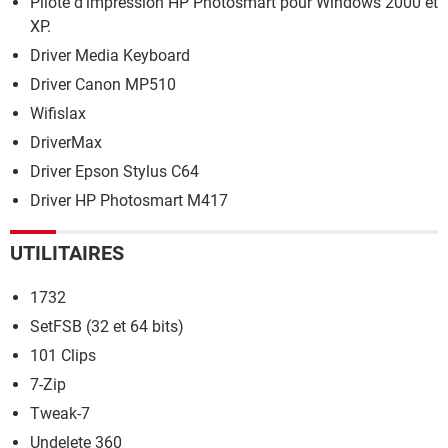
Pilote d'impression HP Photosmart pour Windows 2000 et
XP.
Driver Media Keyboard
Driver Canon MP510
Wifislax
DriverMax
Driver Epson Stylus C64
Driver HP Photosmart M417
UTILITAIRES
1732
SetFSB (32 et 64 bits)
101 Clips
7-Zip
Tweak-7
Undelete 360