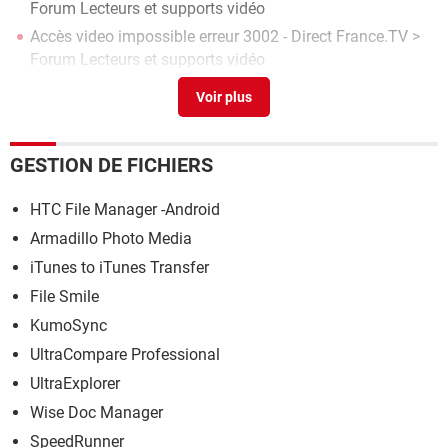
Forum Lecteurs et supports vidéo
Accès video impossible erreur 3002 - Direct France.TV
>
Forum Lecteurs et supports vidéo
Clavier arabe 3000
> Télécharger - Divers Web & Internet
3000 signes en mots
>
Forum Windows
GESTION DE FICHIERS
HTC File Manager -Android
Armadillo Photo Media
iTunes to iTunes Transfer
File Smile
KumoSync
UltraCompare Professional
UltraExplorer
Wise Doc Manager
SpeedRunner