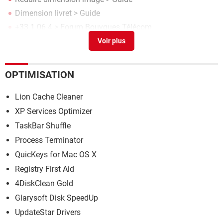
Dimension livret
> Guide
+33 1 06 4
>
Forum Bouygues Télécom
Dimension a3 paysage
[résolu] >
Forum Word
OPTIMISATION
Lion Cache Cleaner
XP Services Optimizer
TaskBar Shuffle
Process Terminator
QuicKeys for Mac OS X
Registry First Aid
4DiskClean Gold
Glarysoft Disk SpeedUp
UpdateStar Drivers