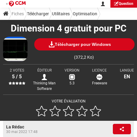
Question
Fiches
Télécharger
Utilitaires
Optimisation
Dimension 4 gratuit pour PC
Télécharger pour Windows
(372,2 Ko)
2 VOTES
ÉDITEUR
VERSION
LICENCE
LANGUE
5 / 5
EN
Thinking Man
5.3
Freeware
Software
VOTRE ÉVALUATION
La Rédac
30 mai 2022 17:48