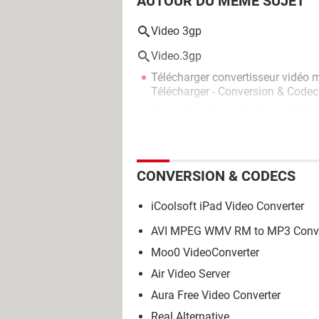
AUTOUR DU MÊME SUJET
Video 3gp
Video.3gp
Télécharger convertisseur vidéo 
Télécharger - Conversion & Codec
Toky video
[résolu] >
Forum TV & 
CONVERSION & CODECS
iCoolsoft iPad Video Converter
AVI MPEG WMV RM to MP3 Conve
Moo0 VideoConverter
Air Video Server
Aura Free Video Converter
Real Alternative