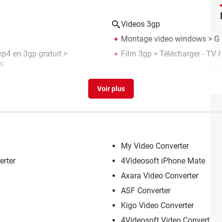
Videos 3gp
Montage video windows
> G
mp4 en 3gp gratuit
>
Film 3gp
> Télécharger - TV 
s
Vidéo
Télécharger vidéo tiktok
> Gu
My Video Converter
rter
4Videosoft iPhone Mate
Axara Video Converter
ASF Converter
Kigo Video Converter
4Videosoft Video Converter 