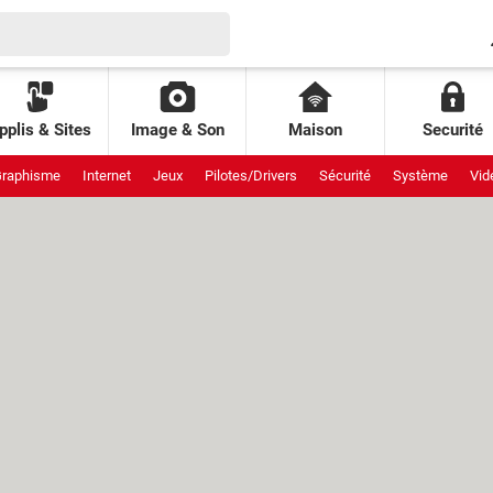
pplis & Sites
Image & Son
Maison
Securité
raphisme
Internet
Jeux
Pilotes/Drivers
Sécurité
Système
Vid