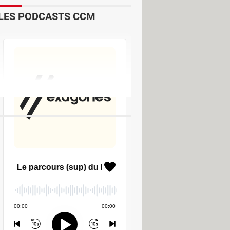
LES PODCASTS CCM
uide
& Vidéo
ide
Platinum