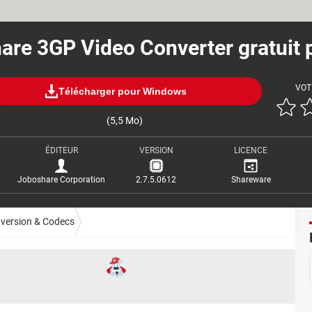
are 3GP Video Converter gratuit 
VOT
Télécharger pour Windows
(5,5 Mo)
ÉDITEUR
VERSION
LICENCE
Joboshare Corporation
2.7.5.0612
Shareware
version & Codecs