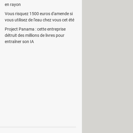
en rayon
fichiers passe par un navigateur qui
Vous risquez 1500 euros d'amende si
rter une seule vidéo ou plusieurs
vous utilisez de l'eau chez vous cet été
Project Panama : cette entreprise
s en charge par les téléphones
détruit des millions de livres pour
assement sur la file d'attente.
entraîner son IA
le d'affichage de la donnée numérique
définir un format particulier selon le