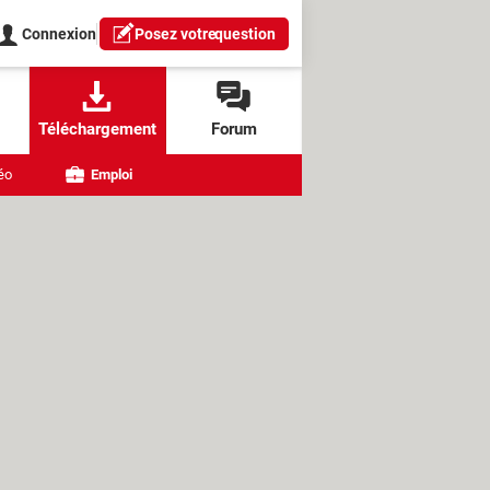
Connexion
Posez votre
question
Téléchargement
Forum
éo
Emploi