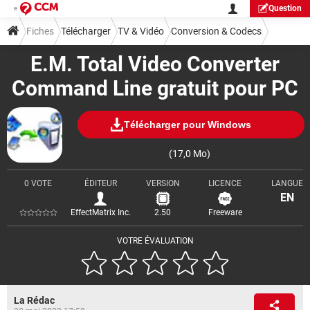
Question
Fiches
Télécharger
TV & Vidéo
Conversion & Codecs
E.M. Total Video Converter
Command Line gratuit pour PC
Télécharger pour Windows
(17,0 Mo)
0 VOTE
ÉDITEUR
VERSION
LICENCE
LANGUE
EN
EffectMatrix Inc.
2.50
Freeware
VOTRE ÉVALUATION
La Rédac