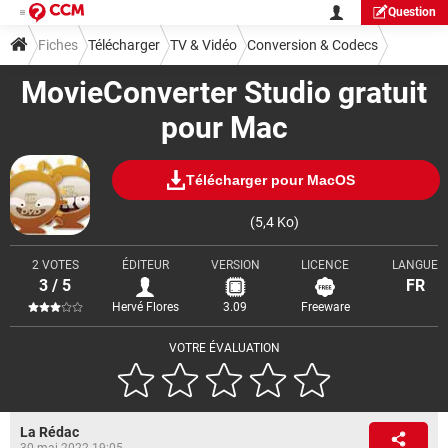
Question
Fiches
Télécharger
TV & Vidéo
Conversion & Codecs
MovieConverter Studio gratuit
pour Mac
Télécharger pour MacOS
(5,4 Ko)
2 VOTES
ÉDITEUR
VERSION
LICENCE
LANGUE
3 / 5
FR
Hervé Flores
3.09
Freeware
VOTRE ÉVALUATION
La Rédac