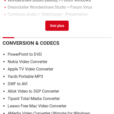
Wondershare studio
[résolu] >
Forum Windows
Désinstaller Wondershare Studio
>
Forum Virus
Camtasia studio
> Télécharger - Présentation
Photofiltre studio x
> Télécharger - Retouche d'image
CONVERSION & CODECS
PowerPoint to DVD
Nokia Video Converter
Apple TV Video Converter
Yacib Portable MP3
SWF to AVI
Allok Video to 3GP Converter
Tipard Total Media Converter
Leawo Free Mac Video Converter
4Media Video Converter Ultimate for Windows