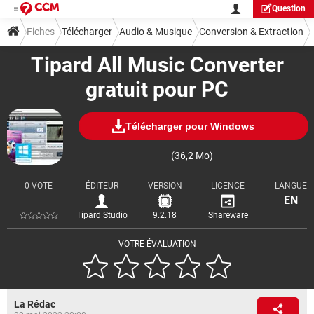
Question
Fiches
Télécharger
Audio & Musique
Conversion & Extraction
Tipard All Music Converter
gratuit pour PC
Télécharger pour Windows
(36,2 Mo)
0 VOTE
ÉDITEUR
VERSION
LICENCE
LANGUE
EN
Tipard Studio
9.2.18
Shareware
VOTRE ÉVALUATION
La Rédac