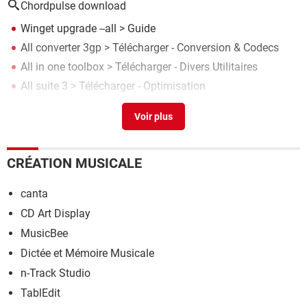
Chordpulse download
Winget upgrade --all
> Guide
All converter 3gp
> Télécharger - Conversion & Codecs
All in one toolbox
> Télécharger - Divers Utilitaires
All suite 3
> Télécharger - Optimisation
All in 1 hdd docking driver
>
Forum Matériel & Système
CRÉATION MUSICALE
canta
CD Art Display
MusicBee
Dictée et Mémoire Musicale
n-Track Studio
TablEdit