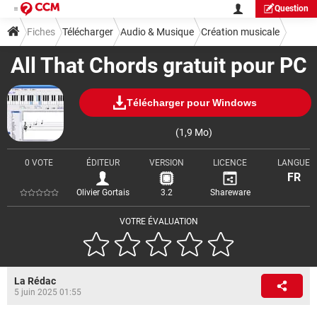
Question
Fiches
Télécharger
Audio & Musique
Création musicale
All That Chords gratuit pour PC
Télécharger pour Windows
(1,9 Mo)
0 VOTE
ÉDITEUR
VERSION
LICENCE
LANGUE
FR
Olivier Gortais
3.2
Shareware
VOTRE ÉVALUATION
La Rédac
5 juin 2025 01:55