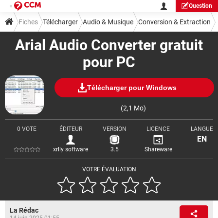
Question
Fiches
Télécharger
Audio & Musique
Conversion & Extraction
Arial Audio Converter gratuit
pour PC
Télécharger pour Windows
(2,1 Mo)
0 VOTE
ÉDITEUR
VERSION
LICENCE
LANGUE
EN
xrlly software
3.5
Shareware
VOTRE ÉVALUATION
La Rédac