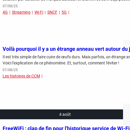
07/08/25
4G
Streaming
Wi-Fi
SNCF
5G
Voilà pourquoi il y a un étrange anneau vert autour du
Il est très simple de faire cuire de œufs durs. Mais parfois, un étrange
Voici l'explication de ce phénomène. Et, surtout, comment l'éviter !
07/08/25
Les histoires de CCM
4 août
FreeWiFi : clap de fin pour l'historique service de Wi-Fi