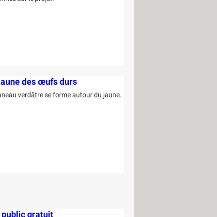
 jaune des œufs durs
 anneau verdâtre se forme autour du jaune.
 public gratuit