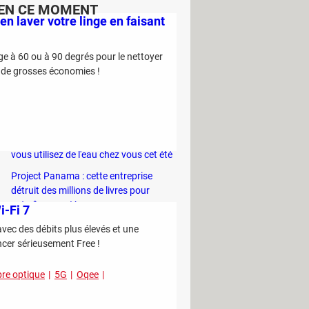
EN CE MOMENT
ien laver votre linge en faisant
C'est la nouvelle technique des escrocs
pour piocher discrètement dans votre
nge à 60 ou à 90 degrés pour le nettoyer
compte bancaire
z de grosses économies !
Ce sont les trucs des primeurs pour
être certain de choisir le meilleur melon
en rayon
Vous risquez 1500 euros d'amende si
vous utilisez de l'eau chez vous cet été
Project Panama : cette entreprise
détruit des millions de livres pour
entraîner son IA
-Fi 7
vec des débits plus élevés et une
ncer sérieusement Free !
bre optique
5G
Oqee