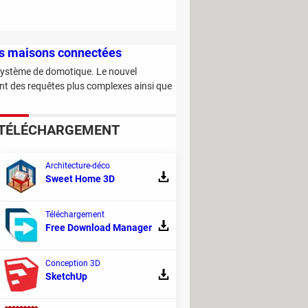
les maisons connectées
ystème de domotique. Le nouvel
ant des requêtes plus complexes ainsi que
TÉLÉCHARGEMENT
Architecture-déco
Sweet Home 3D
Téléchargement
Free Download Manager
n la science
des et éviter d'en boire le matin au saut
Conception 3D
terminer le moment idéal pour le déguster.
SketchUp