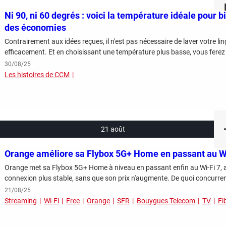
Ni 90, ni 60 degrés : voici la température idéale pour b
des économies
Contrairement aux idées reçues, il n'est pas nécessaire de laver votre li
efficacement. Et en choisissant une température plus basse, vous fere
30/08/25
Les histoires de CCM
21 août
Orange améliore sa Flybox 5G+ Home en passant au Wi
Orange met sa Flybox 5G+ Home à niveau en passant enfin au Wi-Fi 7, a
connexion plus stable, sans que son prix n'augmente. De quoi concurre
21/08/25
Streaming
Wi-Fi
Free
Orange
SFR
Bouygues Telecom
TV
Fi