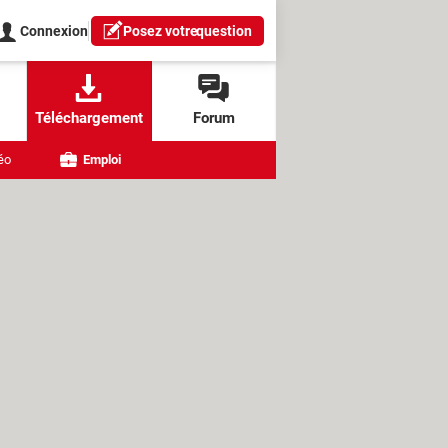
Connexion
Posez votre
question
Téléchargement
Forum
éo
Emploi