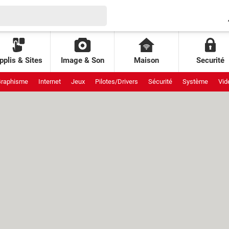
pplis & Sites
Image & Son
Maison
Securité
raphisme
Internet
Jeux
Pilotes/Drivers
Sécurité
Système
Vid