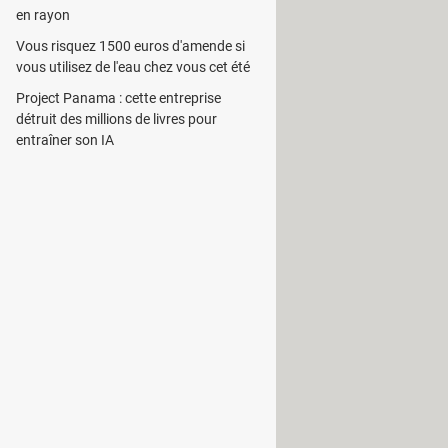
en rayon
Vous risquez 1500 euros d'amende si
vous utilisez de l'eau chez vous cet été
Project Panama : cette entreprise
détruit des millions de livres pour
entraîner son IA
hoisir entre plusieurs qualités et
 d'entrer le titre de la vidéo à retrouver
 » intégrée dans l'opus. Celles-ci
ment. Par exemple, il peut définir à