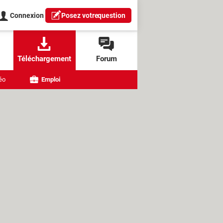
Connexion
Posez votre
question
Téléchargement
Forum
éo
Emploi