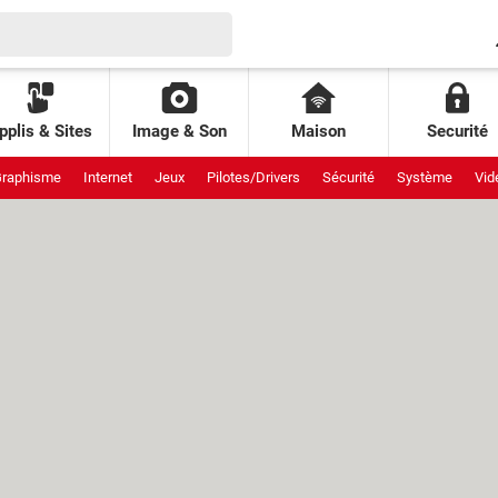
pplis & Sites
Image & Son
Maison
Securité
raphisme
Internet
Jeux
Pilotes/Drivers
Sécurité
Système
Vid