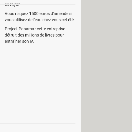
en rayon
Vous risquez 1500 euros d'amende si
vous utilisez de l'eau chez vous cet été
ager)
Project Panama : cette entreprise
détruit des millions de livres pour
entraîner son IA
u neuve avec une mise à jour majeure