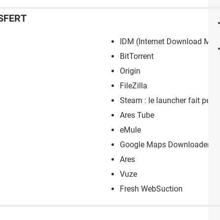
SFERT
IDM (Internet Download Man
BitTorrent
Origin
FileZilla
Steam : le launcher fait pea
Ares Tube
eMule
Google Maps Downloader
Ares
Vuze
Fresh WebSuction