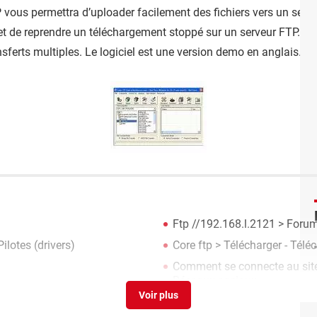
ous permettra d’uploader facilement des fichiers vers un serveu
et de reprendre un téléchargement stoppé sur un serveur FTP. De p
nsferts multiples. Le logiciel est une version demo en anglais.
Ftp //192.168.l.2121
>
Forum
ilotes (drivers)
Core ftp
> Télécharger - Télé
Comment se connecte au site
Réseaux sociaux