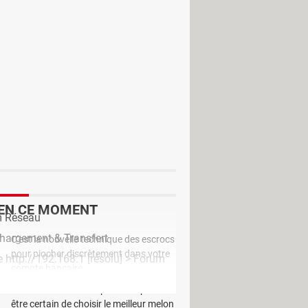
r FTP à partir de votre PC. Le
lus, il intègre un gestionnaire de
EN CE MOMENT
 Réseau
chargement & Transfert
C'est la nouvelle technique des escrocs
pour piocher discrètement dans votre
 http://192.168.1
[résolu] >
Forum
compte bancaire
Ce sont les trucs des primeurs pour
être certain de choisir le meilleur melon