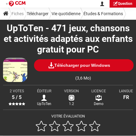
Question
Fiches
Télécharger
Vie quotidienne
Études & Formations
UpToTen - 471 jeux, chansons
et activités adaptés aux enfants
gratuit pour PC
Télécharger pour Windows
(3,6 Mo)
2 VOTES
ÉDITEUR
VERSION
LICENCE
LANGUE
5 / 5
FR
UpToTen
1.2
Demo
VOTRE ÉVALUATION