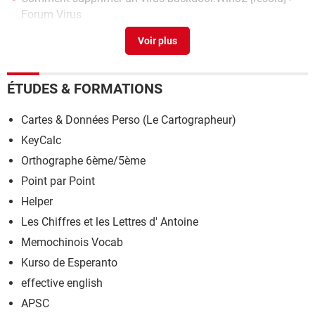
Forum Virus
Commande chez nike
>
Forum Consommation & Internet
Minuteur digital Paget 9159
>
Forum Accessoires & objets
connectés
ÉTUDES & FORMATIONS
Cartes & Données Perso (Le Cartographeur)
KeyCalc
Orthographe 6ème/5ème
Point par Point
Helper
Les Chiffres et les Lettres d' Antoine
Memochinois Vocab
Kurso de Esperanto
effective english
APSC