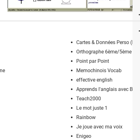
Cartes & Données Perso (Le 
Orthographe 6ème/5ème
Point par Point
ine
Memochinois Vocab
effective english
Apprends l'anglais avec Bus
Teach2000
Le mot juste 1
Rainbow
Je joue avec ma voix
Enigeo