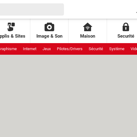
pplis & Sites
Image & Son
Maison
Securité
raphisme
Internet
Jeux
Pilotes/Drivers
Sécurité
Système
Vid