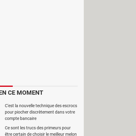
 qu’on améliore les anciennes
echnologie a permis de créer des
ialement conçu pour l’étude de
u dans un générateur à vapeur. Il
d’un, de deux ou de trois éléments.
lité.
EN CE MOMENT
C'est la nouvelle technique des escrocs
pour piocher discrètement dans votre
compte bancaire
Ce sont les trucs des primeurs pour
être certain de choisir le meilleur melon