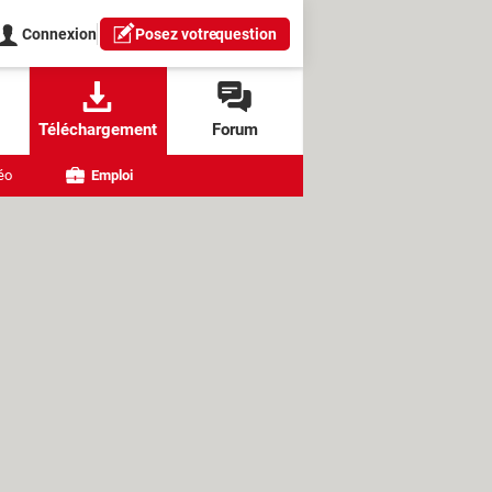
Connexion
Posez votre
question
Téléchargement
Forum
éo
Emploi