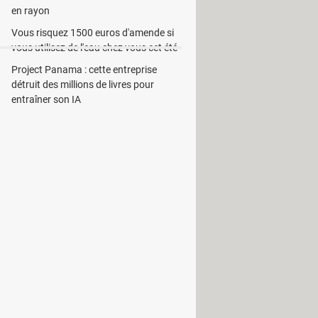
en rayon
Vous risquez 1500 euros d'amende si
vous utilisez de l'eau chez vous cet été
Project Panama : cette entreprise
détruit des millions de livres pour
Cartographeur)
entraîner son IA
uu