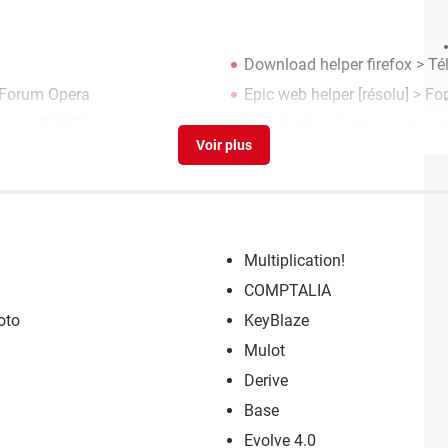
Download helper firefox
> Tél
Forum Opera
Epic web helper
[résolu] >
Fo
éseau & Wi-Fi
Wondershare helper compac
Multiplication!
COMPTALIA
oto
KeyBlaze
Mulot
Derive
Base
Evolve 4.0