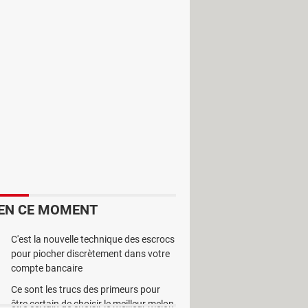
de calculs. Le programme vous permet
les constantes physiques. Ce logiciel
 est entièrement gratuit et vous
EN CE MOMENT
C'est la nouvelle technique des escrocs
pour piocher discrètement dans votre
compte bancaire
Ce sont les trucs des primeurs pour
être certain de choisir le meilleur melon