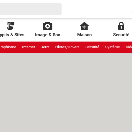
pplis & Sites
Image & Son
Maison
Securité
raphisme
Internet
Jeux
Pilotes/Drivers
Sécurité
Système
Vid