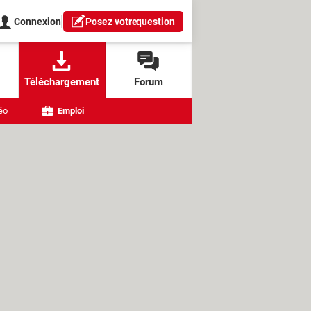
Connexion
Posez votre
question
Téléchargement
Forum
éo
Emploi