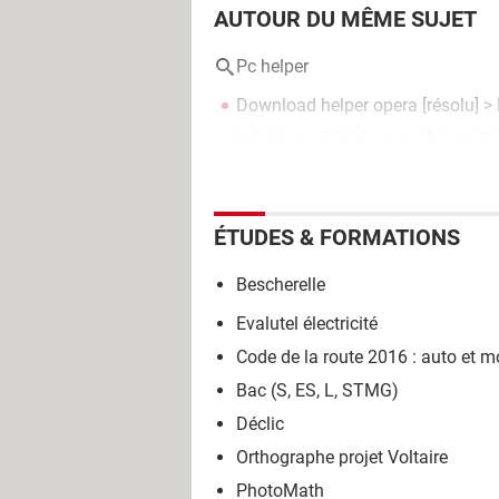
AUTOUR DU MÊME SUJET
Pc helper
Download helper opera
[résolu] >
Ip helper
> Télécharger - Divers R
ÉTUDES & FORMATIONS
Bescherelle
Evalutel électricité
Code de la route 2016 : auto et m
Bac (S, ES, L, STMG)
Déclic
Orthographe projet Voltaire
PhotoMath