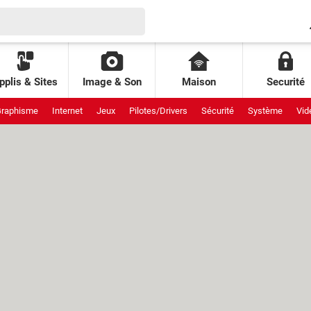
pplis & Sites
Image & Son
Maison
Securité
raphisme
Internet
Jeux
Pilotes/Drivers
Sécurité
Système
Vid