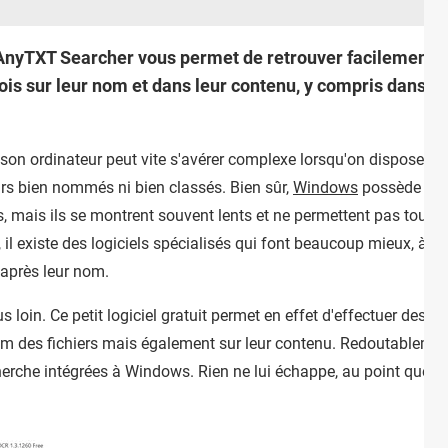
e, AnyTXT Searcher vous permet de retrouver facilement d
fois sur leur nom et dans leur contenu, y compris dans 
son ordinateur peut vite s'avérer complexe lorsqu'on dispose d'
urs bien nommés ni bien classés. Bien sûr,
Windows
possède des 
rs, mais ils se montrent souvent lents et ne permettent pas toujou
 existe des logiciels spécialisés qui font beaucoup mieux, à l'in
d'après leur nom.
oin. Ce petit logiciel gratuit permet en effet d'effectuer des r
m des fichiers mais également sur leur contenu. Redoutablement
herche intégrées à Windows. Rien ne lui échappe, au point que l'