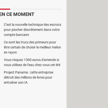
 les livres numériques (AZW, EPUB)
 (OCR).
EN CE MOMENT
moins d'une seconde pour la plupart.
C'est la nouvelle technique des escrocs
 trouvant sur l'ordinateur, ce qui lui
pour piocher discrètement dans votre
nfidentialité des données analysées,
compte bancaire
Cependant, le code source de
Ce sont les trucs des primeurs pour
être certain de choisir le meilleur melon
en rayon
ssible d'effectuer des recherches avec
Vous risquez 1500 euros d'amende si
ur trouver des expressions exactes, ou
vous utilisez de l'eau chez vous cet été
lement être affinés en appliquant des
Project Panama : cette entreprise
détruit des millions de livres pour
entraîner son IA