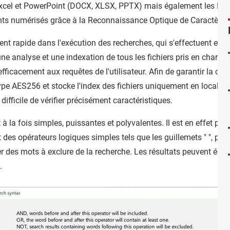
cel et PowerPoint (DOCX, XLSX, PPTX) mais également les PDF,
nts numérisés grâce à la Reconnaissance Optique de Caractères
nt rapide dans l'exécution des recherches, qui s'effectuent en 
ne analyse et une indexation de tous les fichiers pris en charge se
efficacement aux requêtes de l'utilisateur. Afin de garantir la co
 type AES256 et stocke l'index des fichiers uniquement en local. 
t difficile de vérifier précisément caractéristiques.
à la fois simples, puissantes et polyvalentes. Il est en effet po
t des opérateurs logiques simples tels que les guillemets " ", po
uer des mots à exclure de la recherche. Les résultats peuvent éga
.