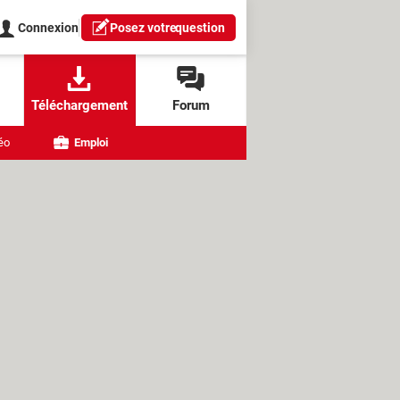
Connexion
Posez votre
question
Téléchargement
Forum
éo
Emploi