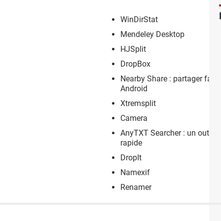
WinDirStat
Mendeley Desktop
HJSplit
DropBox
Nearby Share : partager faci
Android
Xtremsplit
Camera
AnyTXT Searcher : un outil de
rapide
DropIt
Namexif
Renamer