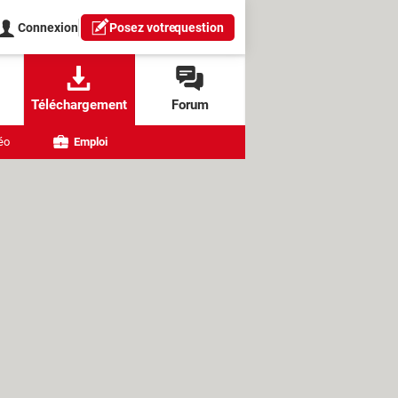
Connexion
Posez votre
question
Téléchargement
Forum
éo
Emploi