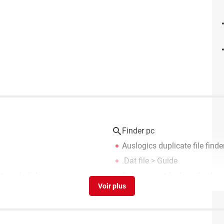
Finder pc
Auslogics duplicate file finde
.Dat file
> Guide
tion de fichiers
Balise smart finder
> Guide