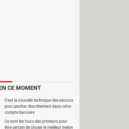
it où on a mis certains fichiers.
usique, image ou autres fichiers. De
les périphériques amovibles.
EN CE MOMENT
e de manière efficace. A cet effet, il
, ancienneté, etc.
C'est la nouvelle technique des escrocs
pour piocher discrètement dans votre
ous est possible de le sauvegarder ou
compte bancaire
cation d’une interface simple et
Ce sont les trucs des primeurs pour
être certain de choisir le meilleur melon