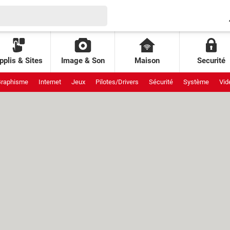
pplis & Sites
Image & Son
Maison
Securité
raphisme
Internet
Jeux
Pilotes/Drivers
Sécurité
Système
Vid