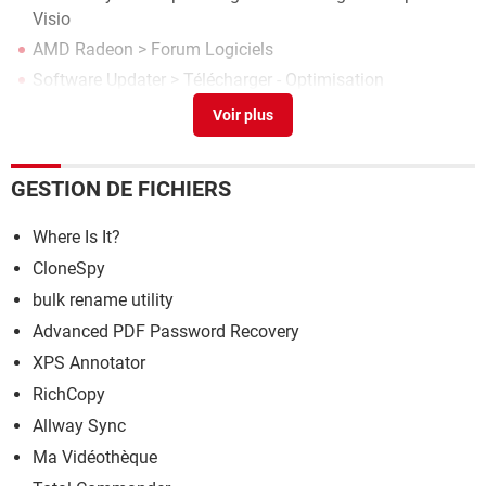
Visio
AMD Radeon
>
Forum Logiciels
Software Updater
> Télécharger - Optimisation
AMD Radeon Software
>
Forum Pilotes (drivers)
GESTION DE FICHIERS
Where Is It?
CloneSpy
bulk rename utility
Advanced PDF Password Recovery
XPS Annotator
RichCopy
Allway Sync
Ma Vidéothèque