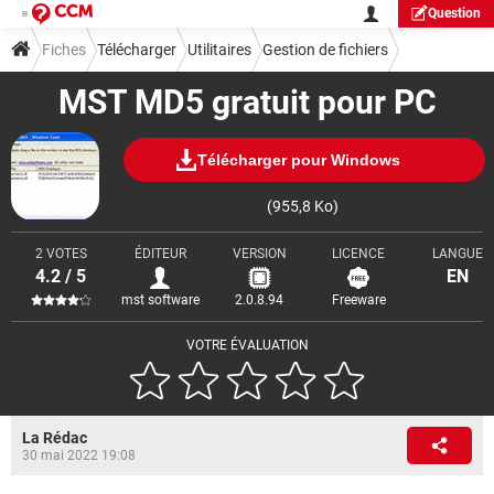
Question
Fiches
Télécharger
Utilitaires
Gestion de fichiers
MST MD5 gratuit pour PC
Télécharger pour Windows
(955,8 Ko)
2 VOTES
ÉDITEUR
VERSION
LICENCE
LANGUE
4.2 / 5
EN
mst software
2.0.8.94
Freeware
VOTRE ÉVALUATION
La Rédac
30 mai 2022 19:08