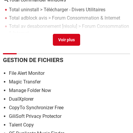
Total uninstall
> Télécharger - Divers Utilitaires
Total adblock avis
>
Forum Consommation & Internet
Total av desabonnement
[résolu] >
Forum Consommation
& Internet
360 total security
> Télécharger - Antivirus &
Antimalwares
Total AV a débité mon compte bancaire. [SUJET
GESTION DE FICHIERS
GROUPÉ.]
[résolu] >
Forum Consommation & Internet
File Alert Monitor
Magic Transfer
Manage Folder Now
DualXplorer
CopyTo Synchronizer Free
GiliSoft Privacy Protector
Talent Copy