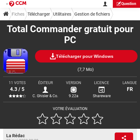
Question
Fiches
Télécharger
Utilitaires
Gestion de fichiers
Total Commander gratuit pour
PC
Télécharger pour Windows
(7,7 Mo)
11 VOTES
ÉDITEUR
VERSION
LICENCE
LANGUE
4.3 / 5
FR
C. Ghisler & Co.
9.22a
Shareware
VOTRE ÉVALUATION
La Rédac