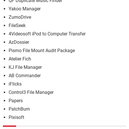
QF Duplicate Music Finder
Yakoo Manager
ZumoDrive
FileSeek
4Videosoft iPod to Computer Transfer
AzDossier
Pismo File Mount Audit Package
Atelier Fich
KJ File Manager
AB Commander
iFlicks
Control3 File Manager
Papers
PatchBurn
Pixisoft