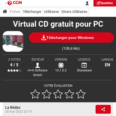
Question
Fiches
Télécharger
Utilitaires
Divers Utilitaires
Virtual CD gratuit pour PC
Télécharger pour Windows
(108,4 Mo)
2 VOTES
ÉDITEUR
VERSION
LICENCE
LANGUE
4 / 5
EN
H+H Software
10.1.0.5
Shareware
GmbH
VOTRE ÉVALUATION
La Rédac
30 mai 2022 20:19