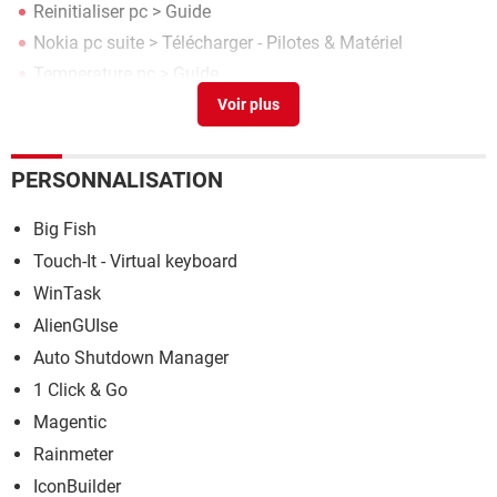
Reinitialiser pc
> Guide
Nokia pc suite
> Télécharger - Pilotes & Matériel
Temperature pc
> Guide
Forcer demarrage pc
> Guide
PERSONNALISATION
Big Fish
Touch-It - Virtual keyboard
WinTask
AlienGUIse
Auto Shutdown Manager
1 Click & Go
Magentic
Rainmeter
IconBuilder