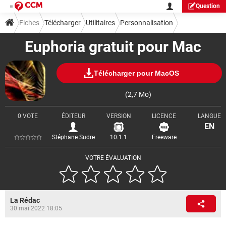
Question
Fiches
Télécharger
Utilitaires
Personnalisation
Euphoria gratuit pour Mac
Télécharger pour MacOS
(2,7 Mo)
0 VOTE
ÉDITEUR
VERSION
LICENCE
LANGUE
EN
Stéphane Sudre
10.1.1
Freeware
VOTRE ÉVALUATION
La Rédac
30 mai 2022 18:05