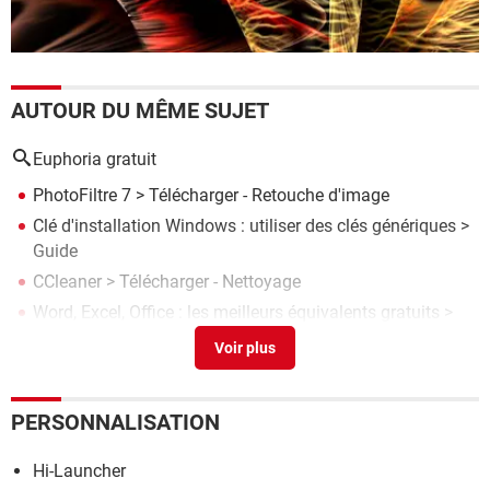
AUTOUR DU MÊME SUJET
Euphoria gratuit
PhotoFiltre 7
> Télécharger - Retouche d'image
Clé d'installation Windows : utiliser des clés génériques
>
Guide
CCleaner
> Télécharger - Nettoyage
Word, Excel, Office : les meilleurs équivalents gratuits
>
Guide
Les meilleurs logiciels gratuits de sauvegarde pour
Windows
> Guide
PERSONNALISATION
Hi-Launcher