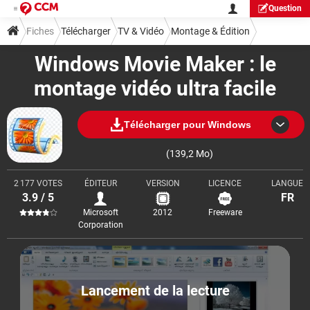
Question
Fiches
Télécharger
TV & Vidéo
Montage & Édition
Windows Movie Maker : le
montage vidéo ultra facile
Télécharger pour Windows
(139,2 Mo)
2 177 VOTES
ÉDITEUR
VERSION
LICENCE
LANGUE
3.9 / 5
FR
Microsoft
2012
Freeware
Corporation