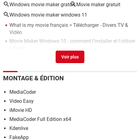
Windows movie maker gratuit
Movie maker gratuit
Windows movie maker windows 11
What is my movie français
> Télécharger - Divers TV &
Vidéo
Movie Maker Windows 10 : comment l'installer et l'utiliser
> Guide
Clé windows 10
> Guide
Montage video windows
> Guide
Fin windows 10
> Guide
MONTAGE & ÉDITION
MediaCoder
Video Easy
iMovie HD
MediaCoder Full Edition x64
Kdenlive
FakeApp