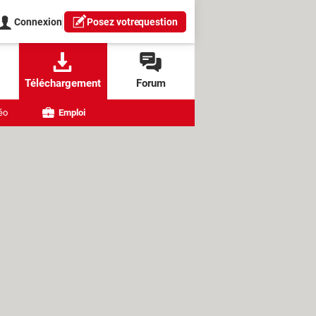
Connexion
Posez votre
question
Téléchargement
Forum
éo
Emploi