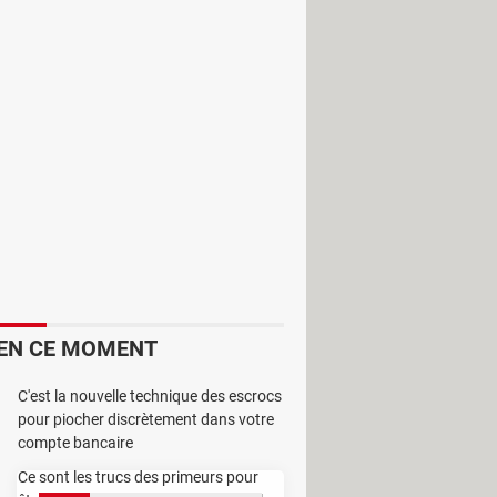
charger des petites vidéos sur
ps vidéo accompagnés d'un fond
s et des photos en les associant à de
 que son utilisation ne nécessite pas
EN CE MOMENT
C'est la nouvelle technique des escrocs
pour piocher discrètement dans votre
compte bancaire
Ce sont les trucs des primeurs pour