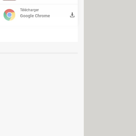
Télécharger
CE CAMESCOPE DV
>
Forum
Google Chrome