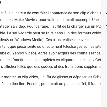
s
t à l'utilisateur de contrôler l'apparence de son clip à chaque
 touche « Make Movie » pour valider le travail accompli. Une
rtager sa vidéo. Pour ce faire, il suffit de la charger sur un PC
ble. La sauvegarde peut se faire dans l'un des formats vidéo
ideo® ou Windows Media). Ces clips réalisés peuvent
 tant que pièce jointe ou directement téléchargés sur les sites
Tube ou Yahoo! Video). Après avoir acquis des connaissances pl
ition des fonctions plus complètes en cliquant sur le lien « Get Mo
 s'afficher telles que des codecs et des transitions supplémentai
ur monter un clip vidéo, il suffit de glisser et déposer les fichier
éo ou timeline. Ensuite, pour avoir un plus bel effet, il faut enric