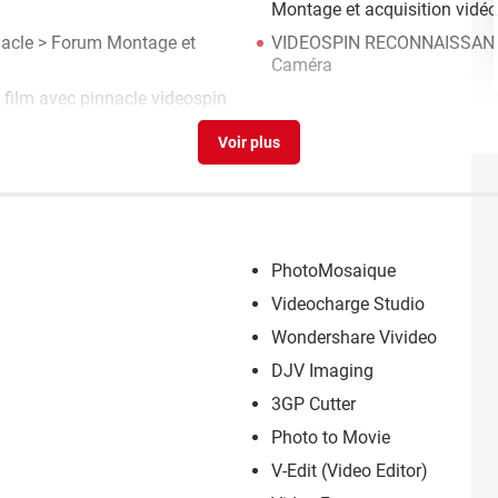
Montage et acquisition vidéo
acle
>
Forum Montage et
VIDEOSPIN RECONNAISSAN
Caméra
film avec pinnacle videospin
sition vidéo
PhotoMosaique
Videocharge Studio
Wondershare Vivideo
DJV Imaging
3GP Cutter
Photo to Movie
V-Edit (Video Editor)