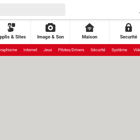
pplis & Sites
Image & Son
Maison
Securité
raphisme
Internet
Jeux
Pilotes/Drivers
Sécurité
Système
Vid