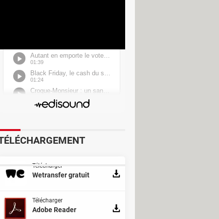
ts (MPEG2, DivX...). Il est nécessaire
TÉLÉCHARGEMENT
Télécharger
Wetransfer gratuit
Télécharger
Adobe Reader
Pinnacle VideoSpin
>
Forum