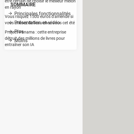
être certain de choisir le meilleur melon
SOMMAIRE
en rayon
Principales fonctionnalités
Vous risquez 1500 euros d'amende si
Présentation en vidéo
vous utilisez de l'eau chez vous cet été
Plus
Project Panama : cette entreprise
détruit des millions de livres pour
Moins
entraîner son IA
us profondes sur le montage vidéo,
re » situé en haut de l'écran. Des
res.
s vidéo, images et fichiers audio dans
hir le clip de quelques transitions et