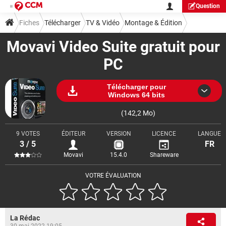
Question
Fiches
Télécharger
TV & Vidéo
Montage & Édition
Movavi Video Suite gratuit pour
PC
Télécharger pour
Windows 64 bits
(142,2 Mo)
9 VOTES
ÉDITEUR
VERSION
LICENCE
LANGUE
3 / 5
FR
Movavi
15.4.0
Shareware
VOTRE ÉVALUATION
La Rédac