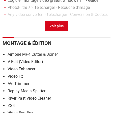
Logiciel montage vidéo gratuit windows 11
> Guide
PhotoFiltre 7
> Télécharger - Retouche d'image
Any video converter
> Télécharger - Conversion & Codecs
Freemake video converter
> Télécharger - Conversion &
Codecs
Clé d'installation Windows : utiliser des clés génériques
>
Guide
MONTAGE & ÉDITION
Aimone MP4 Cutter & Joiner
V-Edit (Video Editor)
Video Enhancer
Video Fx
AVI Trimmer
Replay Media Splitter
River Past Video Cleaner
ZS4
Video Fun Box