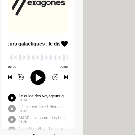
doute l'outil d'analyse de couverture
 cartographie en direct des zones
ifier les pièces où le signal chute.
oximatives.
i votre Wi-Fi devient trop faible,
 pour éviter les coupures de vidéos
 Wi-Fi publics de votre opérateur
t ou saturé dans une gare ou un
s, votre appareil repère souvent des
icher que les réseaux stables,