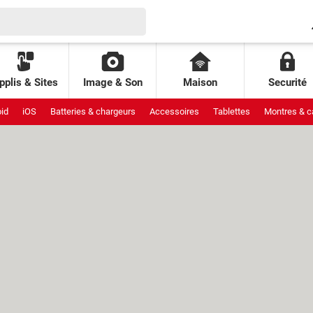
pplis & Sites
Image & Son
Maison
Securité
id
iOS
Batteries & chargeurs
Accessoires
Tablettes
Montres & c