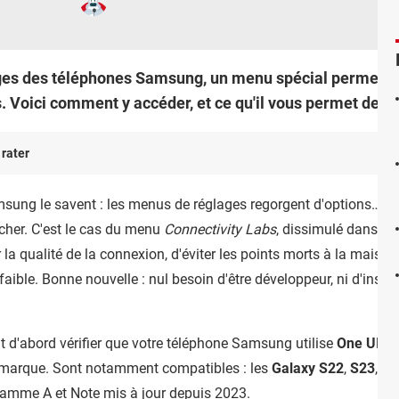
ges des téléphones Samsung, un menu spécial permet d'
 Voici comment y accéder, et ce qu'il vous permet de fa
 rater
ung le savent : les menus de réglages regorgent d'options… mais
cher. C'est le cas du menu
Connectivity Labs
, dissimulé dans le
la qualité de la connexion, d'éviter les points morts à la maison
aible. Bonne nouvelle : nul besoin d'être développeur, ni d'installe
aut d'abord vérifier que votre téléphone Samsung utilise
One UI 6,
 la marque. Sont notamment compatibles : les
Galaxy S22
,
S23
,
S2
 gamme A et Note mis à jour depuis 2023.