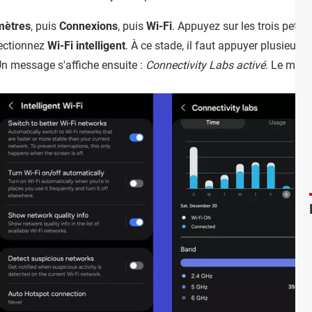
mètres
, puis
Connexions
, puis
Wi-Fi
. Appuyez sur les trois petits
lectionnez
Wi-Fi intelligent
. À ce stade, il faut appuyer plusieurs f
n message s'affiche ensuite :
Connectivity Labs activé
. Le menu