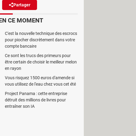
Partager
Réagir
(4)
EN CE MOMENT
améliorer la connexion Wi-Fi et
C'est la nouvelle technique des escrocs
ire.
pour piocher discrètement dans votre
compte bancaire
Ce sont les trucs des primeurs pour
être certain de choisir le meilleur melon
en rayon
 certaines restent invisibles, à
Vous risquez 1500 euros d'amende si
s paramètres Wi-Fi de certains
vous utilisez de l'eau chez vous cet été
, et d'automatiser certaines bascules
Project Panama : cette entreprise
r d'application. Il suffit de suivre
détruit des millions de livres pour
entraîner son IA
 7 ou 8
, soit une version relativement
4
,
Z Flip 4
,
Z Flip 5
,
Z Fold 4
,
Z Fold