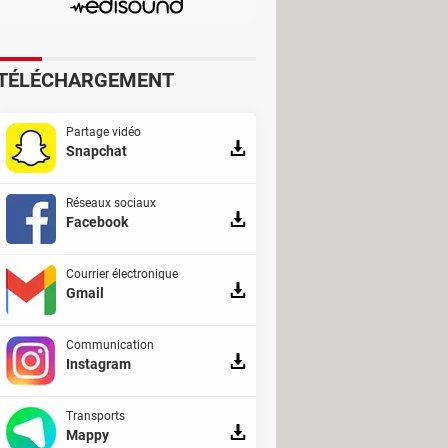
s listes interminables de points
TÉLÉCHARGEMENT
sponibles : force du signal,
rrer tout l'appareil. Ces outils
Partage vidéo
connexion.
Snapchat
Réseaux sociaux
Facebook
Courrier électronique
Gmail
Communication
Instagram
Transports
Mappy