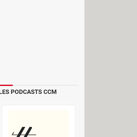
 points en haut à droite de l'écran
ois d'affilée (environ 5 à 7 fois) sur
 apparaît juste en dessous.
LES PODCASTS CCM