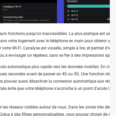
rs fonctions jusqu'ici inaccessibles. La plus pratique est sans 
 dans votre logement avec le téléphone en main pour obtenir une
otre Wi-Fi. L'analyse est visuelle, simple à lire, et permet d'ident
 ou à envisager un répéteur, sans se fier à des impressions appr
scule automatique plus rapide vers les données mobiles. En clair, s
ngues secondes avant de passer en 4G ou 5G. Une fonction idéale
s pouvez aussi désactiver la connexion automatique aux réseaux
Cela évite que votre téléphone s'accroche à un point d'accès len
er les réseaux visibles autour de vous. Dans les zones très dense
râce à des filtres personnalisables, vous pouvez choisir de n'aff