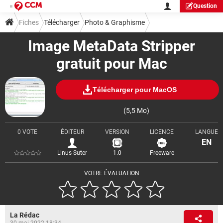
Question
Fiches
Télécharger
Photo & Graphisme
Image MetaData Stripper
gratuit pour Mac
Télécharger pour MacOS
(5,5 Mo)
0 VOTE
ÉDITEUR
VERSION
LICENCE
LANGUE
EN
Linus Suter
1.0
Freeware
VOTRE ÉVALUATION
La Rédac