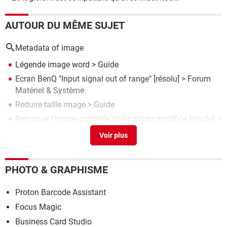
AUTOUR DU MÊME SUJET
Metadata of image
Légende image word
> Guide
Ecran BenQ "Input signal out of range"
[résolu] >
Forum
Matériel & Système
Reduire taille image
> Guide
Retrouver l'image originale d'une photo modifiée
[résolu] >
Forum Windows
Image iso
> Guide
PHOTO & GRAPHISME
Proton Barcode Assistant
Focus Magic
Business Card Studio