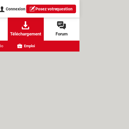
Connexion
Posez votre
question
Téléchargement
Forum
éo
Emploi