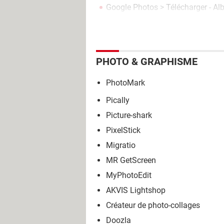
Google Photos
> Télécharger - A
PHOTO & GRAPHISME
PhotoMark
Pically
Picture-shark
PixelStick
Migratio
MR GetScreen
MyPhotoEdit
AKVIS Lightshop
Créateur de photo-collages
Doozla