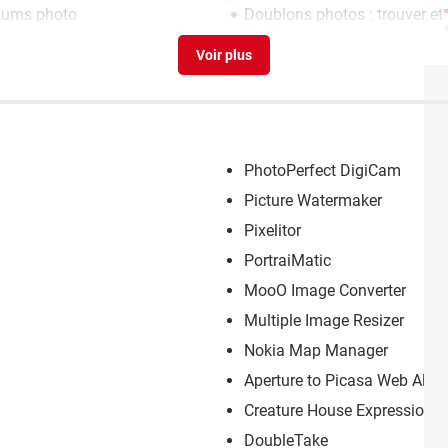
lbums photo
Doublons photos : trouver et
Guide
PhotoPerfect DigiCam
Picture Watermaker
Pixelitor
PortraiMatic
MooO Image Converter
Multiple Image Resizer
Nokia Map Manager
Aperture to Picasa Web Alb
Creature House Expression
DoubleTake