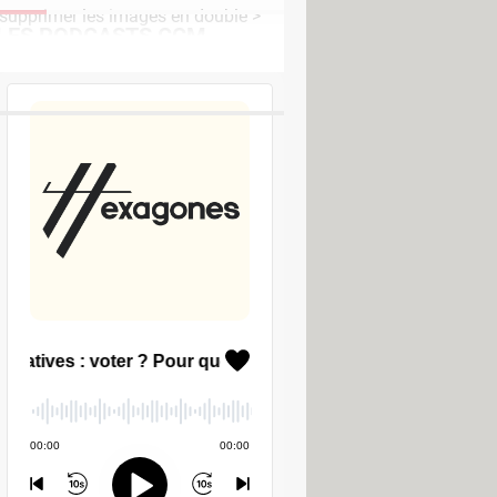
 supprimer les images en double
>
LES PODCASTS CCM
ums