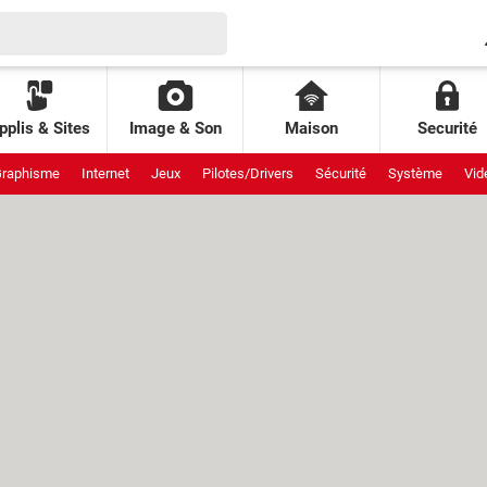
pplis & Sites
Image & Son
Maison
Securité
raphisme
Internet
Jeux
Pilotes/Drivers
Sécurité
Système
Vid