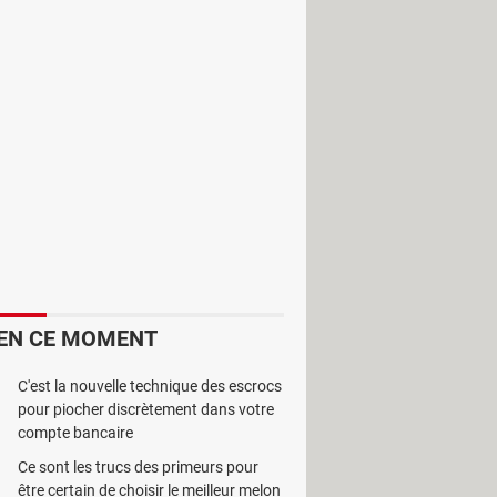
rer la qualité des photographies
EN CE MOMENT
t le charger à partir du bouton
C'est la nouvelle technique des escrocs
'original ou non.
pour piocher discrètement dans votre
 en apportant certaines modifications
compte bancaire
nosité et la netteté.
Ce sont les trucs des primeurs pour
être certain de choisir le meilleur melon