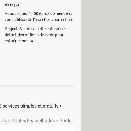
Aperture
suggère plusieurs effets
en rayon
Vous risquez 1500 euros d'amende si
urs revenir en arrière et annuler les
vous utilisez de l'eau chez vous cet été
rdé.
Project Panama : cette entreprise
détruit des millions de livres pour
entraîner son IA
8 services simples et gratuits
>
otos : toutes les méthodes
> Guide