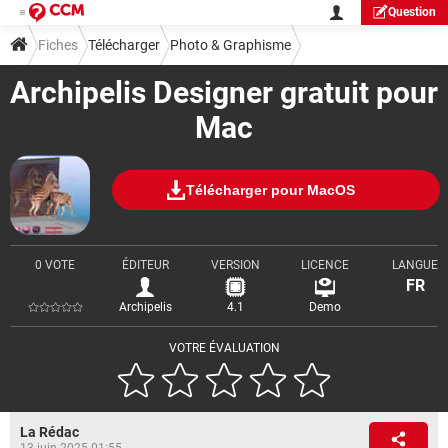
Question
Fiches
Télécharger
Photo & Graphisme
Archipelis Designer gratuit pour
Mac
Télécharger pour MacOS
0 VOTE
ÉDITEUR
VERSION
LICENCE
LANGUE
FR
Archipelis
4.1
Demo
VOTRE ÉVALUATION
La Rédac