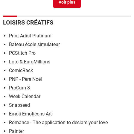
Comment légender une photo
> Guide
LOISIRS CRÉATIFS
Print Artist Platinum
Bateau école simulateur
PCStitch Pro
Loto & EuroMillions
ComicRack
PNP - Père Noël
ProCam 8
Week Calendar
Snapseed
Emoji Emoticons Art
Romance - The application to declare your love
Painter