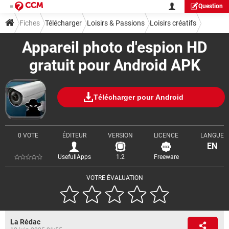
Question
Fiches
Télécharger
Loisirs & Passions
Loisirs créatifs
Appareil photo d'espion HD
gratuit pour Android APK
Télécharger pour Android
0 VOTE
ÉDITEUR
VERSION
LICENCE
LANGUE
EN
UsefullApps
1.2
Freeware
VOTRE ÉVALUATION
La Rédac