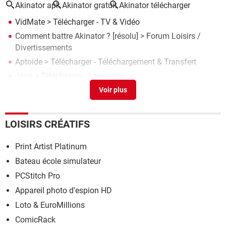
Akinator apk
Akinator gratuit
Akinator télécharger
VidMate
> Télécharger - TV & Vidéo
Comment battre Akinator ?
[résolu] >
Forum Loisirs /
Divertissements
Aptoide
> Télécharger - Téléchargement & Transfert
Java
> Télécharger - Langages
Battre Akinator
>
Forum jeux en ligne
LOISIRS CRÉATIFS
Print Artist Platinum
Bateau école simulateur
PCStitch Pro
Appareil photo d'espion HD
Loto & EuroMillions
ComicRack