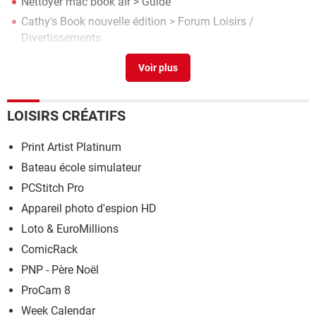
Nettoyer mac book air
> Guide
Cathy's Book nouvelle édition
>
Forum Loisirs /
Divertissements
Road book gratuit
> Télécharger - Sport
LOISIRS CRÉATIFS
Print Artist Platinum
Bateau école simulateur
PCStitch Pro
Appareil photo d'espion HD
Loto & EuroMillions
ComicRack
PNP - Père Noël
ProCam 8
Week Calendar