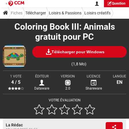
Question
Fiches
Télécharger
Loisirs & Passions
Loisirs créatifs
Coloring Book III: Animals
gratuit pour PC
Télécharger pour Windows
(1,8 Mo)
1 VOTE
ÉDITEUR
VERSION
LICENCE
LANGUE
4 / 5
EN
Dataware
2.0
Shareware
VOTRE ÉVALUATION
La Rédac