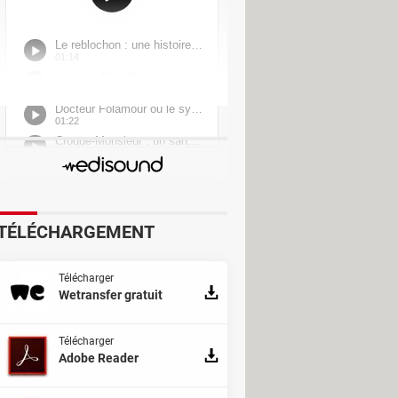
 Retouche d'image
toyage
eilleurs logiciels pour Windows
>
x4
TÉLÉCHARGEMENT
PRO
Télécharger
Wetransfer gratuit
Télécharger
Adobe Reader