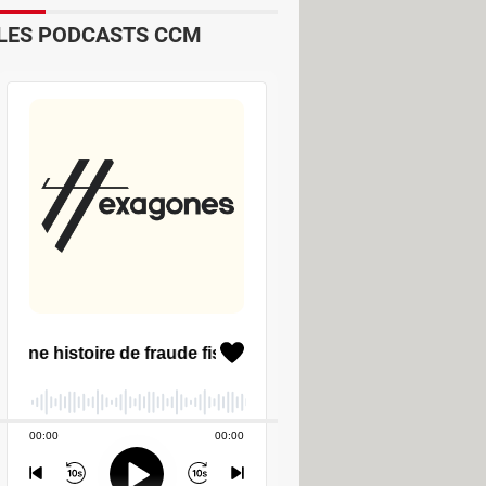
frontations programmées. Les
LES PODCASTS CCM
ociaux tels que
Facebook
ou Twitter.