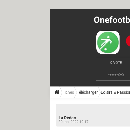
Onefootba
0 VOTE
Fiches
Télécharger
Loisirs & Passio
La Rédac
30 mai 2022 19:17