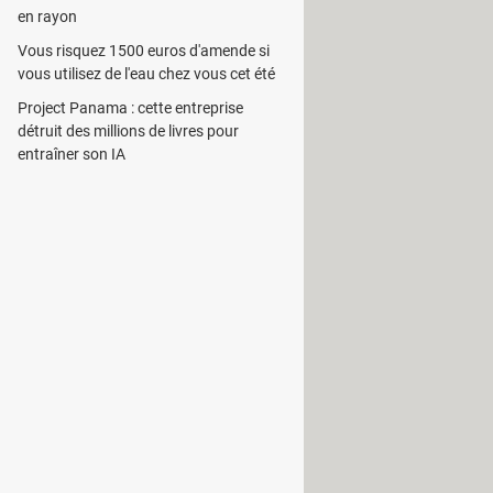
en rayon
Vous risquez 1500 euros d'amende si
vous utilisez de l'eau chez vous cet été
Project Panama : cette entreprise
détruit des millions de livres pour
entraîner son IA
tball !
L'utilisateur sera en mesure de
marché des transferts.
 seront à vivre avec des