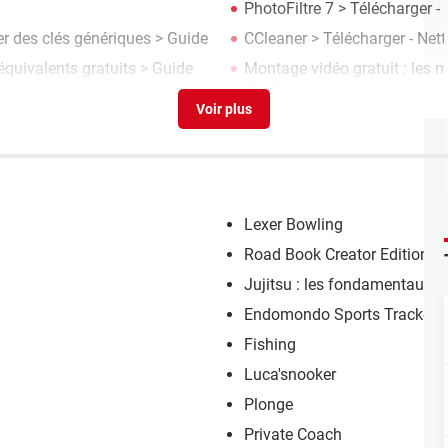
PhotoFiltre 7
> Télécharger -
ser des clés génériques
> Guide
CCleaner
> Télécharger - Net
 équivalents gratuits
> Guide
Montage vidéo gratuit : les m
Guide
Lexer Bowling
Road Book Creator Edition 4
Jujitsu : les fondamentaux !
Endomondo Sports Tracker 
Fishing
Luca'snooker
Plonge
Private Coach