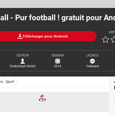
ll - Pur football ! gratuit pour A
VOT
Télécharger pour Android
ÉDITEUR
VERSION
LICENCE
Onefootball GmbH
2014
Freeware
ns
Sport