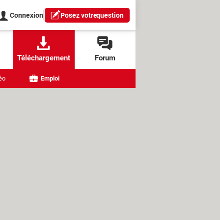
Connexion
Posez votre
question
Téléchargement
Forum
éo
Emploi