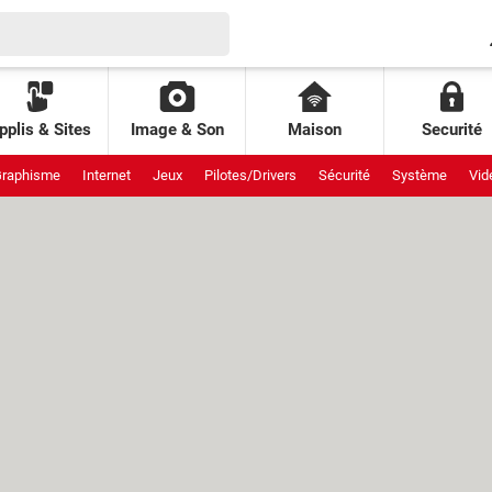
pplis & Sites
Image & Son
Maison
Securité
raphisme
Internet
Jeux
Pilotes/Drivers
Sécurité
Système
Vid