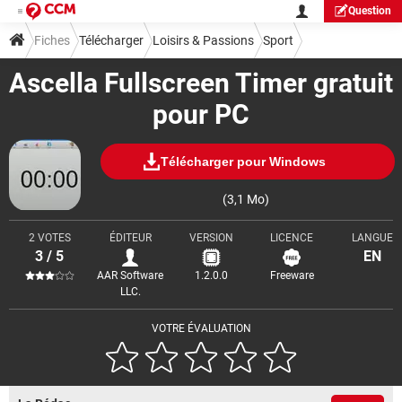
Question
Fiches
Télécharger
Loisirs & Passions
Sport
Ascella Fullscreen Timer gratuit
pour PC
Télécharger pour Windows
(3,1 Mo)
2 VOTES
ÉDITEUR
VERSION
LICENCE
LANGUE
3 / 5
EN
AAR Software
1.2.0.0
Freeware
LLC.
VOTRE ÉVALUATION